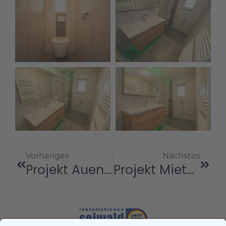
Vorheriges
Nächstes
Projekt Auenstraße | Schiefling
Projekt Mietshaus Ludwig-Heinrich-Jungnickel-Straße | Villach