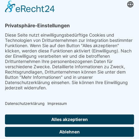
Hermagor
Wir benötigen Ihre
Zustimmung, um den
Google Maps-Service zu
laden!
Wir verwenden einen Service
eines Drittanbieters, um
Karteninhalte einzubetten. Dieser
Service kann Daten zu Ihren
Aktivitäten sammeln. Bitte lesen
Sie die Details durch und stimmen
Sie der Nutzung des Service zu,
um diese Karte anzuzeigen.
+43 4282 2410